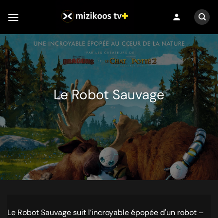
Passer
person
au
contenu
Le Robot Sauvage
Le Robot Sauvage suit l’incroyable épopée d'un robot –