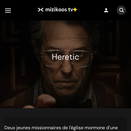
Passer
person
au
contenu
Heretic
Deux jeunes missionnaires de l'église mormone d'une