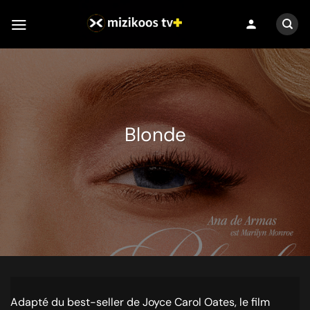
Passer
person
au
contenu
Blonde
Adapté du best-seller de Joyce Carol Oates, le film