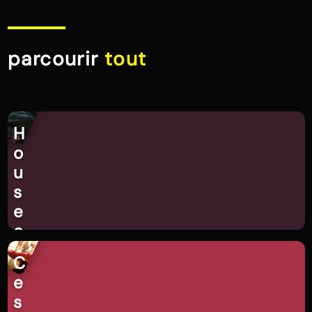
parcourir
tout
H
o
u
s
e
o
f
C
t
e
h
s
e