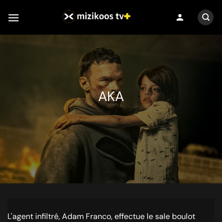
Passer
person
au
contenu
AKA
L'agent infiltré, Adam Franco, effectue le sale boulot