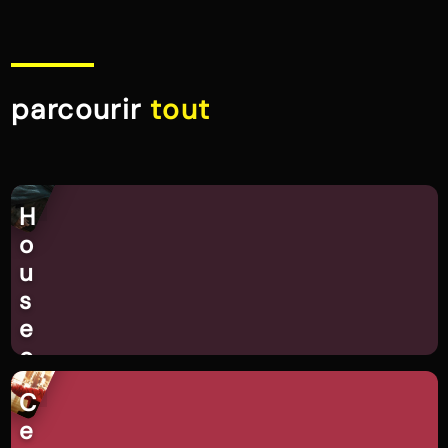
parcourir
tout
H
o
u
s
e
o
f
C
t
e
h